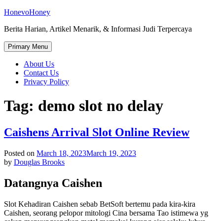
Skip
HonevoHoney
to
Berita Harian, Artikel Menarik, & Informasi Judi Terpercaya
content
Primary Menu
About Us
Contact Us
Privacy Policy
Tag:
demo slot no delay
Caishens Arrival Slot Online Review
Posted on
March 18, 2023
March 19, 2023
by
Douglas Brooks
Datangnya Caishen
Slot Kehadiran Caishen sebab BetSoft bertemu pada kira-kira
Caishen, seorang pelopor mitologi Cina bersama Tao istimewa yg