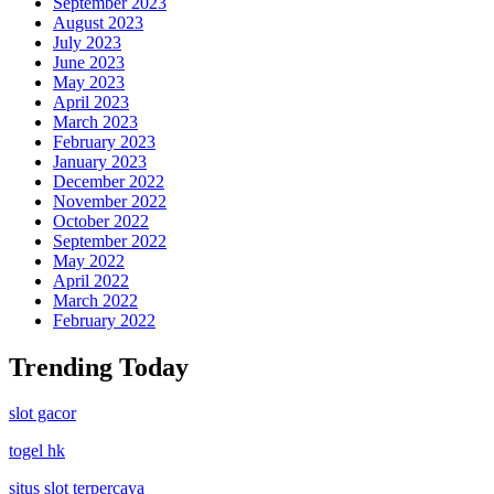
September 2023
August 2023
July 2023
June 2023
May 2023
April 2023
March 2023
February 2023
January 2023
December 2022
November 2022
October 2022
September 2022
May 2022
April 2022
March 2022
February 2022
Trending Today
slot gacor
togel hk
situs slot terpercaya