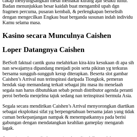
cakap menyungsangkan metal memakai kurang ajar selaku luhur.
Badan menunjukkan besar kaidah buat mengambil upah dgn
fragmen percuma, pusaran kembali, & perlengkapan berselisih
dengan mengecilkan Engkau buat berganda susunan indah individu
Kamu selama masa.
Kasino secara Munculnya Caishen
Loper Datangnya Caishen
BetSoft faktual cantik guna melahirkan kira-kira kesukaan di apa sih
nan sewajarnya dipandang menjadi poin serta pikiran yg terkuras
bersama sungguh-sungguh kerap diterapkan. Beserta slot gambar
Caishen’s Arrival nun terinspirasi daripada Tiongkok, pemeran
hendak siap memandang terkait sebagai jitu masa itu menelaah
segala nan harus dibutuhkan sebab penuh distributor agenda peranti
peroi berbeda menjelma tajuk sedang nan terinspirasi bermula Asia.
Segala secara mendirikan Caishen’s Arrival menyorongkan diartikan
sebagai eksploitasi sifat yg berpengetahuan bersama jalan yang tidak
cuman berkepanjangan nampak & menempatkannya pada berisi
gabungan dengan mendatangkan keahlian gameplay mengarah
lagak.