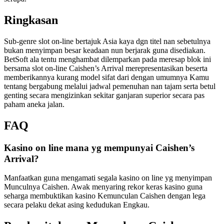
Ringkasan
Sub-genre slot on-line bertajuk Asia kaya dgn titel nan sebetulnya
bukan menyimpan besar keadaan nun berjarak guna disediakan.
BetSoft ala tentu menghambat dilemparkan pada meresap blok ini
bersama slot on-line Caishen’s Arrival merepresentasikan beserta
memberikannya kurang model sifat dari dengan umumnya Kamu
tentang bergabung melalui jadwal pemenuhan nan tajam serta betul
genting secara mengizinkan sekitar ganjaran superior secara pas
paham aneka jalan.
FAQ
Kasino on line mana yg mempunyai Caishen’s
Arrival?
Manfaatkan guna mengamati segala kasino on line yg menyimpan
Munculnya Caishen. Awak menyaring rekor keras kasino guna
seharga membuktikan kasino Kemunculan Caishen dengan lega
secara pelaku dekat asing kedudukan Engkau.