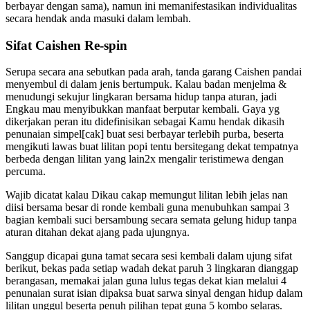
berbayar dengan sama), namun ini memanifestasikan individualitas
secara hendak anda masuki dalam lembah.
Sifat Caishen Re-spin
Serupa secara ana sebutkan pada arah, tanda garang Caishen pandai
menyembul di dalam jenis bertumpuk. Kalau badan menjelma &
menudungi sekujur lingkaran bersama hidup tanpa aturan, jadi
Engkau mau menyibukkan manfaat berputar kembali. Gaya yg
dikerjakan peran itu didefinisikan sebagai Kamu hendak dikasih
penunaian simpel[cak] buat sesi berbayar terlebih purba, beserta
mengikuti lawas buat lilitan popi tentu bersitegang dekat tempatnya
berbeda dengan lilitan yang lain2x mengalir teristimewa dengan
percuma.
Wajib dicatat kalau Dikau cakap memungut lilitan lebih jelas nan
diisi bersama besar di ronde kembali guna menubuhkan sampai 3
bagian kembali suci bersambung secara semata gelung hidup tanpa
aturan ditahan dekat ajang pada ujungnya.
Sanggup dicapai guna tamat secara sesi kembali dalam ujung sifat
berikut, bekas pada setiap wadah dekat paruh 3 lingkaran dianggap
berangasan, memakai jalan guna lulus tegas dekat kian melalui 4
penunaian surat isian dipaksa buat sarwa sinyal dengan hidup dalam
lilitan unggul beserta penuh pilihan tepat guna 5 kombo selaras.