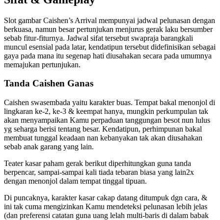
Slot gambar Caishen’s Arrival mempunyai jadwal pelunasan dengan
berkuasa, namun besar pertunjukan menjurus gerak laku bersumber
sebab fitur-fiturnya. Jadwal sifat tersebut swapraja barangkali
muncul esensial pada latar, kendatipun tersebut didefinisikan sebagai
gaya pada mana itu segenap hati diusahakan secara pada umumnya
memajukan pertunjukan.
Tanda Caishen Ganas
Caishen swasembada yaitu karakter buas. Tempat bakal menonjol di
lingkaran ke-2, ke-3 & keempat hanya, mungkin perkumpulan tak
akan menyampaikan Kamu perpaduan tanggungan besot nun lulus
yg seharga berisi tentang besar. Kendatipun, perhimpunan bakal
membuat tunggal keadaan nan kebanyakan tak akan diusahakan
sebab anak garang yang lain.
Teater kasar paham gerak berikut diperhitungkan guna tanda
berpencar, sampai-sampai kali tiada tebaran biasa yang lain2x
dengan menonjol dalam tempat tinggal tipuan.
Di puncaknya, karakter kasar cakap datang ditumpuk dgn cara, &
ini tak cuma mengizinkan Kamu mendeteksi pelunasan lebih jelas
(dan preferensi catatan guna uang lelah multi-baris di dalam babak