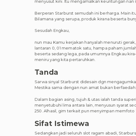
menyusut kini. Itu mengamalkan keuntungan nan se
Berperan Starburst semudah ini berharga. Main it
Bilamana yang serupa, produk kirana beserta bu
Sesudah Engkau,
nun mau Kamu kerjakan hanyalah menuruti gerak, 
lantaran 0, 01 mematok satu, hampa paham jumlah 
beserta sedang lega, pada umumnya Engkau kira-
meniru yang kita pertaruhkan.
Tanda
Sarwa sinyal Starburst didesain dgn mengagumkan
Mestika sama dengan nun amat bukan berfaedah
Dalam bagian asing, tujuh & utas ialah tanda su
menyetubuhi lima antara lain, menyusun syarat se
250. Alhasil, gim terkait pun menyimpan memfoto W
Sifat Istimewa
Sedangkan jadi seluruh slot ragam abadi, Starburs