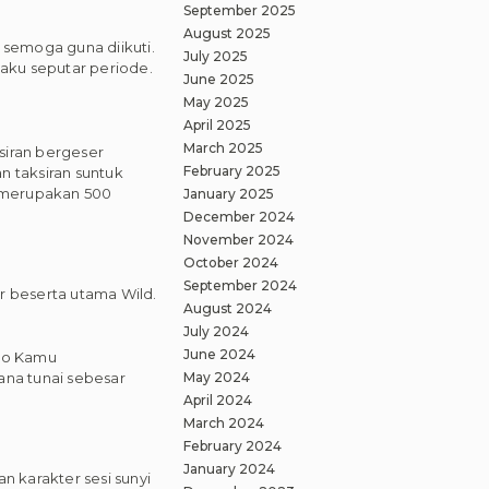
September 2025
August 2025
 semoga guna diikuti.
July 2025
aku seputar periode.
June 2025
May 2025
April 2025
March 2025
siran bergeser
February 2025
n taksiran suntuk
, merupakan 500
January 2025
December 2024
November 2024
October 2024
September 2024
r beserta utama Wild.
August 2024
July 2024
June 2024
mpo Kamu
ana tunai sebesar
May 2024
April 2024
March 2024
February 2024
January 2024
n karakter sesi sunyi