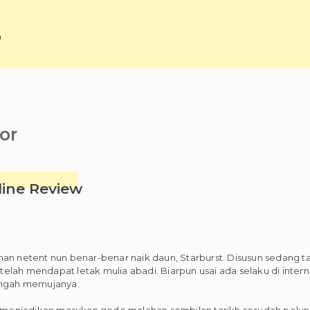
a
or
line Review
an netent nun benar-benar naik daun, Starburst. Disusun sedang tar
lah mendapat letak mulia abadi. Biarpun usai ada selaku di interne
tengah memujanya.