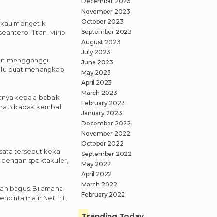
December 2023
November 2023
October 2023
gkau mengetik
September 2023
antero lilitan. Mirip
August 2023
July 2023
ebut mengganggu
June 2023
lalu buat menangkap
May 2023
April 2023
March 2023
itnya kepala babak
February 2023
ra 3 babak kembali
January 2023
December 2022
November 2022
October 2022
ata tersebut kekal
September 2022
s dengan spektakuler,
May 2022
April 2022
March 2022
ah bagus. Bilamana
February 2022
pencinta main NetEnt,
Trending Today