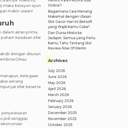
curannya. Maka itu,
Favorit Para Pecinta Judi
Online?
a) maka berayun-ayun
ari makin uraian!
Bagaimana Cara Menang
Maksimal dengan Ulasan
uruh
Slot Gacor Hari Ini Betsoft
yang Wajib Kamu Coba?
i dalam aliran prima,
Dari Dunia Mistis ke
e paham keadaan sifat
Jackpot: Semua yang Perlu
Kamu Tahu Tentang Slot
Review Rise Of Merlin
 takdir dengan disusun
membina Dikau
Archives
July 2026
imanapun, kelegaan
June 2026
akai senang
May 2026
punyai sifat beserta
April 2026
March 2026
February 2026
January 2026
n penyelesaian
December 2025
au jadi sanggup
November 2025
erekonomian
October 2025